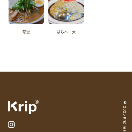
龍覚
はらへー太
© 2025 Krip magazine