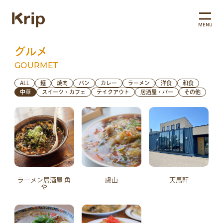
MENU
グルメ
GOURMET
ALL
麺
焼肉
パン
カレー
ラーメン
洋食
和食
中華
スイーツ・カフェ
テイクアウト
居酒屋・バー
その他
ラーメン居酒屋 角
盧山
天馬軒
や