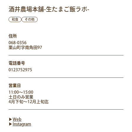
酒井農場本舗-生たまご飯ラボ-
和食
その他
住所
068-0356
栗山町字南角田97
電話番号
0123752975
営業日
11:00～15:00
土日のみ営業
4月下旬～12月上旬迄
▶︎
Web
▶︎
Instagram