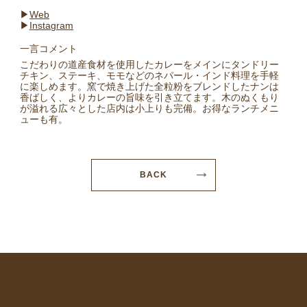
▶︎
Web
▶︎
Instagram
一言コメント
こだわりの道産食材を使用したカレーをメインにタンドリー
チキン、ステーキ、モモなどのネパール・インド料理を手軽
に楽しめます。窯で焼き上げた全粒粉をブレンドしたナンは
香ばしく、よりカレーの旨味を引き立てます。木のぬくもり
が溢れる広々とした店内は小上りも完備。お得なランチメニ
ューも有。
BACK